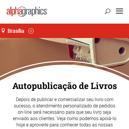
Brasília
atualizar localização
Seg-Sex 09:00 às 19:00, Sáb 09:00 às 14:00
55 (61) 3242-0077
Autopublicação de Livros
Depois de publicar e comercializar seu livro com
sucesso, o atendimento personalizado de pedidos
on-line será necessário para que seu livro seja
enviado aos clientes. Veja como podemos apoiá-lo
hoje e aproveite para conhecer todas as nossas