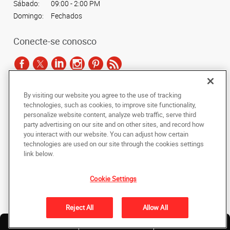
Sábado:
09:00 - 2:00 PM
Domingo:
Fechados
Conecte-se conosco
By visiting our website you agree to the use of tracking
De acordo com as leis de direitos autorais, esta documentação não pode ser
technologies, such as cookies, to improve site functionality,
copiada, fotocopiada, reproduzida, traduzida ou reduzida a qualquer meio
personalize website content, analyze web traffic, serve third
eletrônico ou forma legível por máquina, no todo ou em parte, sem o
party advertising on our site and on other sites, and record how
consentimento prévio por escrito da AlphaGraphics Brasil.
you interact with our website. You can adjust how certain
technologies are used on our site through the cookies settings
Copyright © 2024 AlphaGraphics Printshops do Brasil. Todos os direitos
link below.
reservados.
CLS 208 Bloco A Loja 16 - Asa Sul
,
Brasília
,
Distrito Federal
70254-510
BR
Cookie Settings
De volta ao topo
Reject All
Allow All
Privacy Policy
Solicite
Envie um
Nossos