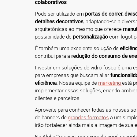
colaborativos
.
​
Pode ser utilizado em
portas de correr, divis
detalhes decorativos
, adaptando-se a diver
arquitetônicas ao mesmo que oferece
manut
possibilidade de
personalização
com logotip
É também uma excelente solução de
eficiên
contribui
para a
redução do consumo de ene
Investir em soluções de vidro fosco é uma est
para empresas que buscam aliar
funcionalid
eficiência
.
Nossa equipe de
marketing
está p
implementar essas soluções, criando ambie
clientes e parceiros.
Aproveite para conhecer todas as nossas s
de banners de
grandes formatos
a um simpl
irão fortalecer ainda mais a imagem de sua 
Na AlphaGraphics, por exemplo você encontr