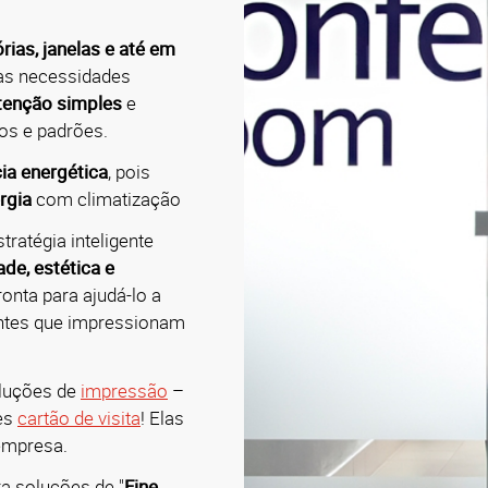
órias, janelas e até em
sas necessidades
enção simples
e
os e padrões.
​
cia energética
, pois
rgia
com climatização
ratégia inteligente
ade, estética e
ronta para ajudá-lo a
ntes que impressionam
oluções de
impressão
–
es
cartão de visita
! Elas
empresa.
a soluções de "
Fine