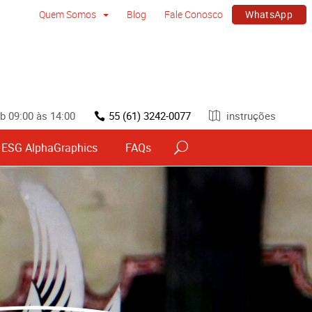
WhatsApp
Quem Somos
Blog
Fale Conosco
b 09:00 às 14:00
55 (61) 3242-0077
instruções
ESG AlphaGraphics
FAQs
vos
Sinalização por tipo e material