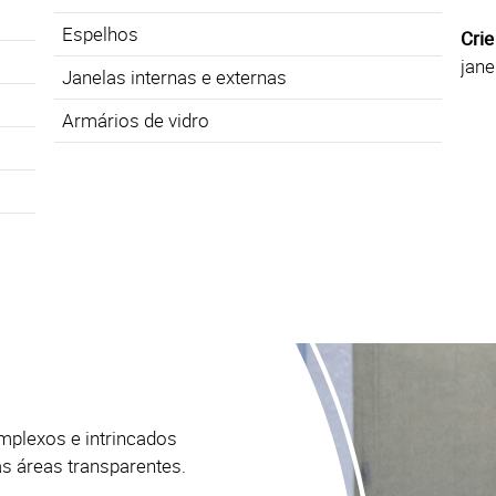
Espelhos
C
ri
jane
Janelas internas e externas
Armários de vidro
mplexos e intrincados
as áreas transparentes.