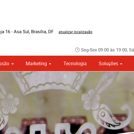
a 16 - Asa Sul
,
Brasília
,
DF
atualizar localização
Seg-Sex 09:00 às 19:00, Sá
ssão
Marketing
Tecnologia
Soluções
Sinalização e Adesivos de Pisos
Sinalização e Placas de Direção
Crachás e Credenciais Personalizados
Impressão e Encadernação de Livros
Otimização para Mecanismos de Busca (SEO)
Campanhas de SMS e mensagens via aplicati