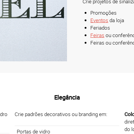
Crie projetos de sinaliz
Promoções
Eventos
da loja
Feriados
Feiras
ou conferên
Feiras ou conferên
Elegância
idro
Crie padrões decorativos ou branding em:
Col
dire
do l
Portas de vidro