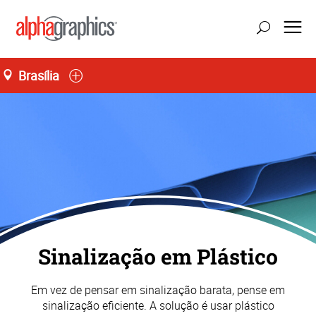
Brasília
atualizar localização
Seg-Sex 09:00 às 19:00, Sáb 09:00 às 14:00
55 (61) 3242-0077
Sinalização em Plástico
Em vez de pensar em sinalização barata, pense em
sinalização eficiente. A solução é usar plástico