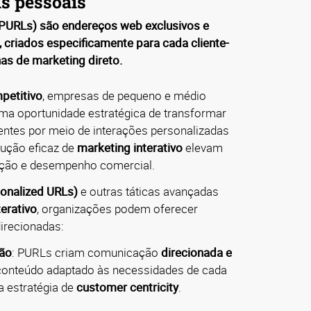
s pessoais
PURLs) são endereços web exclusivos e
, criados especificamente para cada cliente-
s de marketing direto.
petitivo
, empresas de pequeno e médio
uma oportunidade estratégica de transformar
entes por meio de interações personalizadas
cução eficaz de
marketing interativo
elevam
zação e desempenho comercial.
onalized URLs)
e outras táticas avançadas
terativo
, organizações podem oferecer
direcionadas:
ção
: PURLs criam comunicação
direcionada e
conteúdo adaptado às necessidades de cada
 a estratégia de
customer centricity
.