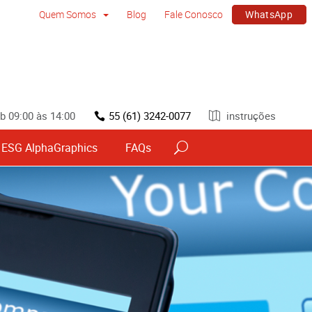
WhatsApp
Quem Somos
Blog
Fale Conosco
b 09:00 às 14:00
55 (61) 3242-0077
instruções
ESG AlphaGraphics
FAQs
vos
Sinalização por tipo e material