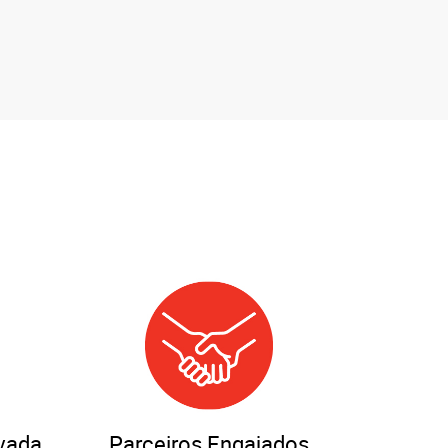
vada
Parceiros Engajados