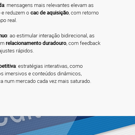
da
: mensagens mais relevantes elevam as
o
e reduzem o
cac de aquisição
, com retorno
po real.
nuo
: ao estimular interação bidirecional, as
oem
relacionamento duradouro
, com feedback
ajustes rápidos.
etitiva
: estratégias interativas, como
eos imersivos e conteúdos dinâmicos,
a num mercado cada vez mais saturado.