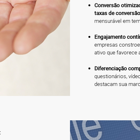
Conversão otimiza
taxas de conversã
mensurável em tem
Engajamento contí
empresas constr
ativo que favorece 
Diferenciação comp
questionários, víd
destacam sua marc
: