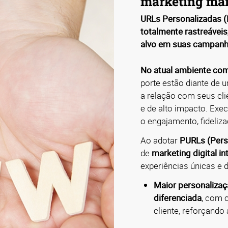
marketing mai
URLs Personalizadas (
totalmente rastreáveis
alvo em suas campanha
No atual ambiente com
porte estão diante de 
a relação com seus cli
e de alto impacto. Exe
o engajamento, fideli
Ao adotar
PURLs (Pers
de
marketing digital in
experiências únicas e 
Maior personaliza
diferenciada
, com 
cliente, reforçando