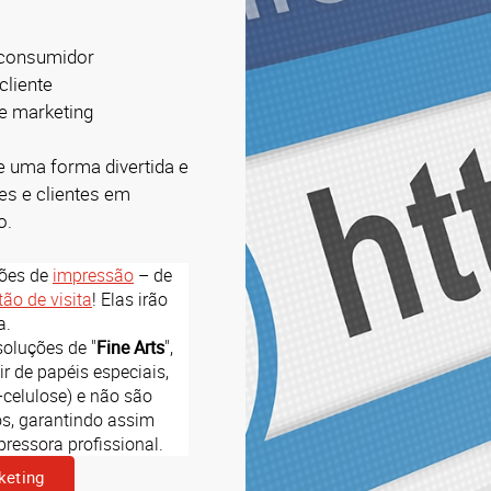
o consumidor
cliente
e marketing
e uma forma divertida e
tes e clientes em
o.
ções de
impressão
– de
tão de visita
! Elas irão
a.
oluções de "
Fine Arts
",
r de papéis especiais,
-celulose) e não são
s, garantindo assim
ressora profissional.
keting