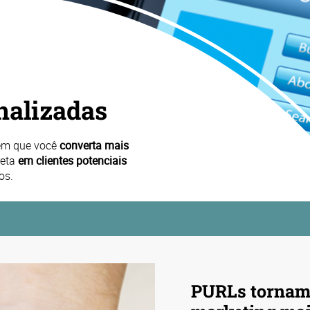
nalizadas
em que você
converta mais
reta
em clientes potenciais
os.
PURLs tornam