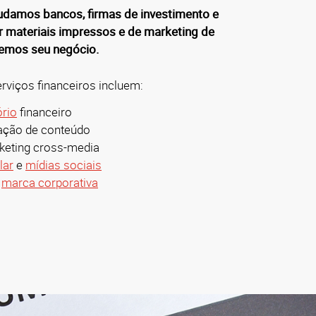
udamos bancos, firmas de investimento e
r materiais impressos e de marketing de
demos seu negócio.
viços financeiros incluem:
ório
financeiro
ação de conteúdo
eting cross-media
lar
e
mídias sociais
e
marca corporativa