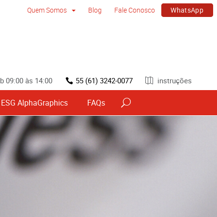
WhatsApp
Quem Somos
Blog
Fale Conosco
b 09:00 às 14:00
55 (61) 3242-0077
instruções
ESG AlphaGraphics
FAQs
vos
Sinalização por tipo e material