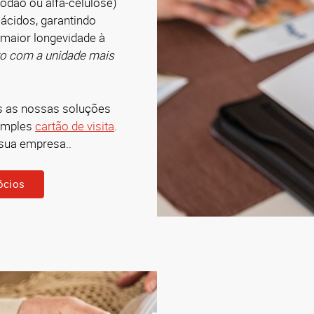
godão ou alfa-celulose)
ácidos, garantindo
maior longevidade à
to com a unidade mais
s as nossas soluções
imples
cartão de visita
.
 sua empresa..
ócios