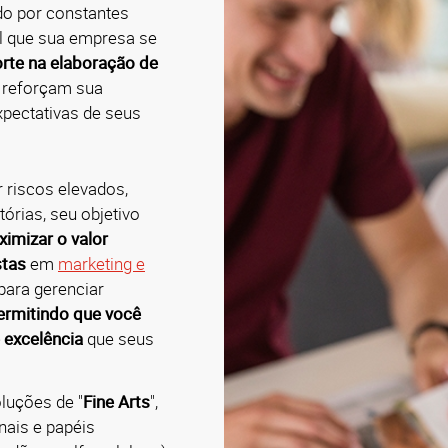
do por constantes
al que sua empresa se
rte na elaboração de
 reforçam sua
xpectativas de seus
 riscos elevados,
órias, seu objetivo
imizar o valor
stas
em
marketing e
para gerenciar
ermitindo que você
 excelência
que seus
luções de "
Fine Arts
",
nais e papéis