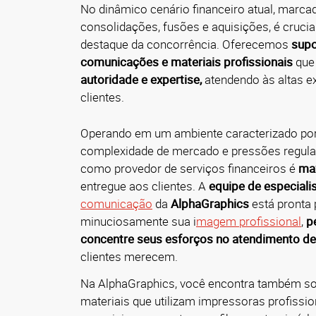
No dinâmico cenário financeiro atual, marca
consolidações, fusões e aquisições, é cruci
destaque da concorrência. Oferecemos
supo
comunicações e materiais profissionais
que
autoridade e expertise,
atendendo às altas e
clientes.
Operando em um ambiente caracterizado por
complexidade de mercado e pressões regulat
como provedor de serviços financeiros é
max
entregue aos clientes. A
equipe de especiali
comunicação
da
AlphaGraphics
está pronta 
minuciosamente sua i
magem profissional
,
p
concentre seus esforços no
atendimento de
clientes merecem.
Na AlphaGraphics, você encontra também so
materiais que utilizam impressoras profissio