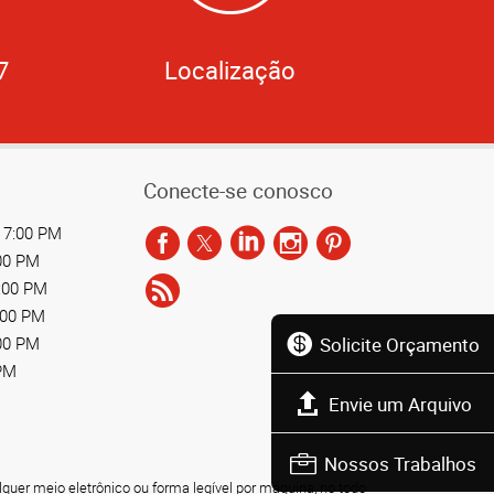
7
Localização
Conecte-se conosco
 7:00 PM
:00 PM
7:00 PM
:00 PM
Solicite Orçamento
:00 PM
 PM
Envie um Arquivo
Nossos Trabalhos
lquer meio eletrônico ou forma legível por máquina, no todo