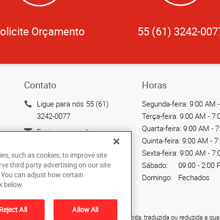
olicite Orçamento
55 (61) 3242-007
Contato
Horas
Ligue para nós 55 (61)
Segunda-feira:
9:00 AM -
3242-0077
Terça-feira:
9:00 AM - 7
Quarta-feira:
9:00 AM - 
Enviar um email
Quinta-feira:
9:00 AM - 7
CLS 208 Bloco A Loja 16 -
Sexta-feira:
9:00 AM - 7
ies, such as cookies, to improve site
Asa Sul
rve third party advertising on our site
Sábado:
09:00 - 2:00
Brasília, DF 70254-510
. You can adjust how certain
Domingo:
Fechados
BR
k below.
Reject All
Allow All
ão não pode ser copiada, fotocopiada, reproduzida, traduzida ou reduzida a qua