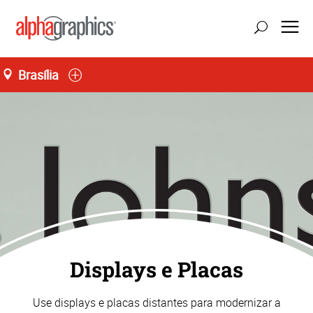
Brasília
atualizar localização
Seg-Sex 09:00 às 19:00, Sáb 09:00 às 14:00
55 (61) 3242-0077
Displays e Placas
Use displays e placas distantes para modernizar a