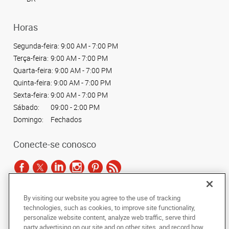
Horas
Segunda-feira:
9:00 AM - 7:00 PM
Terça-feira:
9:00 AM - 7:00 PM
Quarta-feira:
9:00 AM - 7:00 PM
Quinta-feira:
9:00 AM - 7:00 PM
Sexta-feira:
9:00 AM - 7:00 PM
Sábado:
09:00 - 2:00 PM
Domingo:
Fechados
Conecte-se conosco
By visiting our website you agree to the use of tracking
De acordo com as leis de direitos autorais, esta documentação não pode ser
technologies, such as cookies, to improve site functionality,
copiada, fotocopiada, reproduzida, traduzida ou reduzida a qualquer meio
personalize website content, analyze web traffic, serve third
eletrônico ou forma legível por máquina, no todo ou em parte, sem o
party advertising on our site and on other sites, and record how
consentimento prévio por escrito da AlphaGraphics Brasil.